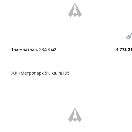
1-комнатная, 23,58 м2
4 773 2
ЖК «Метропарк 5», кв. №195