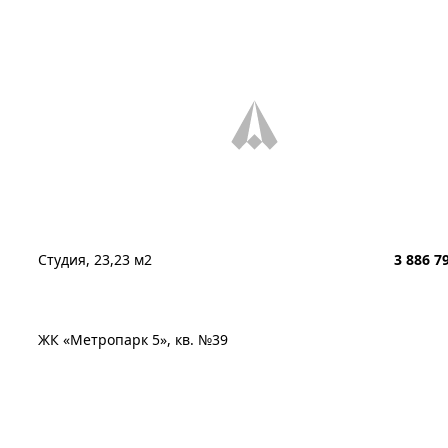
Студия, 23,23 м2
3 886 7
ЖК «Метропарк 5», кв. №39