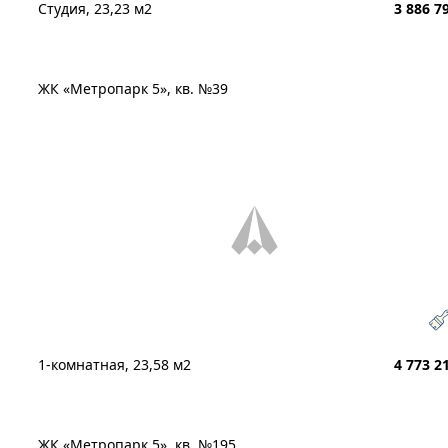
Студия, 23,23 м2
3 886 7
ЖК «Метропарк 5», кв. №39
1-комнатная, 23,58 м2
4 773 2
ЖК «Метропарк 5», кв. №195