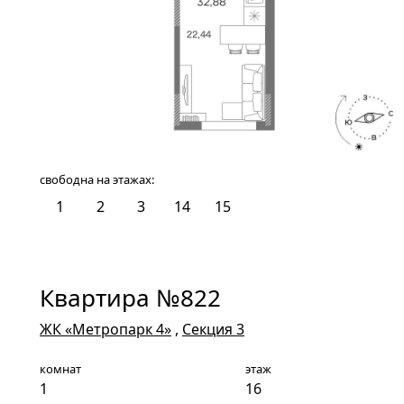
свободна на этажах:
1
2
3
14
15
16
Квартира №822
ЖК «Метропарк 4»
,
Секция 3
комнат
этаж
1
16