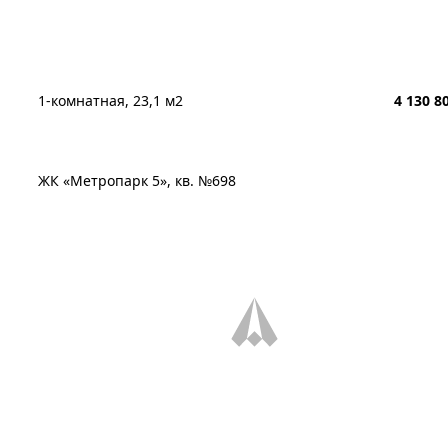
1-комнатная, 23,1 м2
4 130 8
ЖК «Метропарк 5», кв. №698