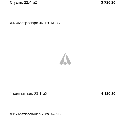
Студия, 22,4 м2
3 726 2
ЖК «Метропарк 4», кв. №272
1-комнатная, 23,1 м2
4 130 8
ЖК «Метропарк 5», кв. №698