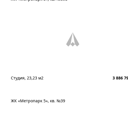
Студия, 23,23 м2
3 886 7
ЖК «Метропарк 5», кв. №39