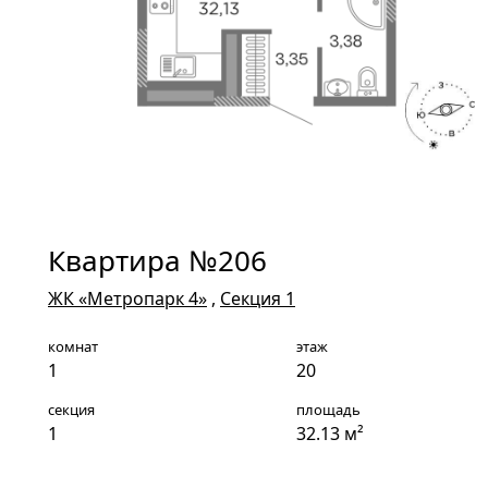
Квартира №206
ЖК «Метропарк 4»
,
Секция 1
комнат
этаж
1
20
секция
площадь
1
32.13 м²