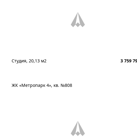
Студия, 20,13 м2
3 759 7
ЖК «Метропарк 4», кв. №808