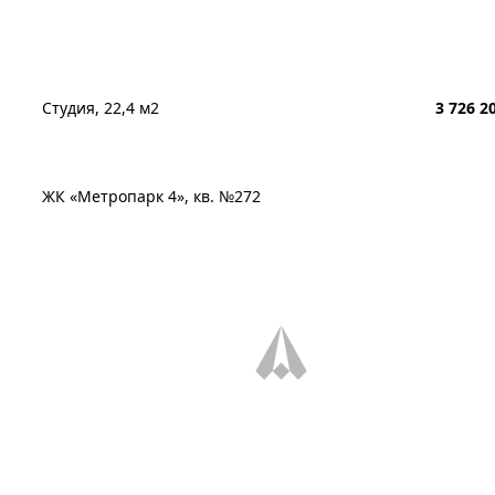
Студия, 22,4 м2
3 726 2
ЖК «Метропарк 4», кв. №272