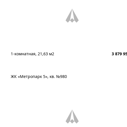
1-комнатная, 21,63 м2
3 879 9
ЖК «Метропарк 5», кв. №980