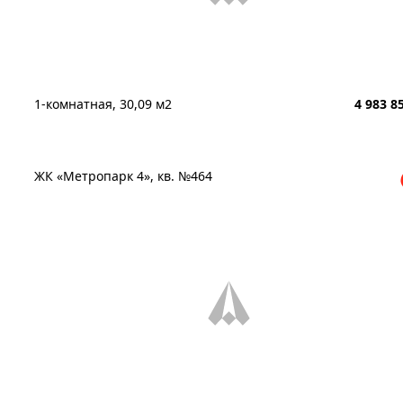
1-комнатная, 30,09 м2
4 983 8
ЖК «Метропарк 4», кв. №464