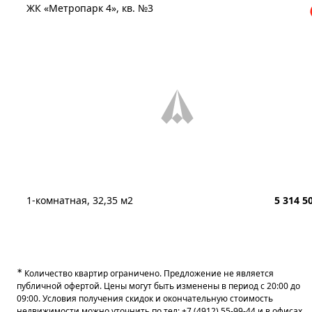
ЖК «Метропарк 4», кв. №3
1-комнатная, 32,35 м2
5 314 5
∗
Количество квартир ограничено. Предложение не является
публичной офертой. Цены могут быть изменены в период с 20:00 до
09:00. Условия получения скидок и окончательную стоимость
недвижимости можно уточнить по тел:
+7 (4912) 55-99-44
и в
офисах