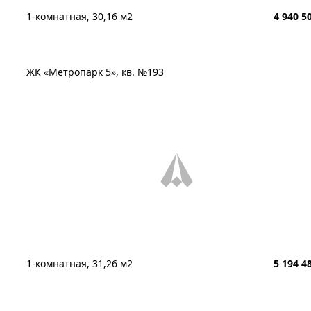
1-комнатная, 30,16 м2
4 940 5
ЖК «Метропарк 5», кв. №193
1-комнатная, 31,26 м2
5 194 4