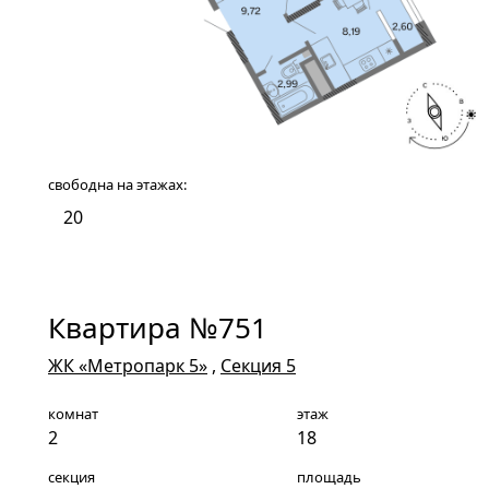
свободна на этажах:
20
Квартира №751
ЖК «Метропарк 5»
,
Секция 5
комнат
этаж
2
18
секция
площадь