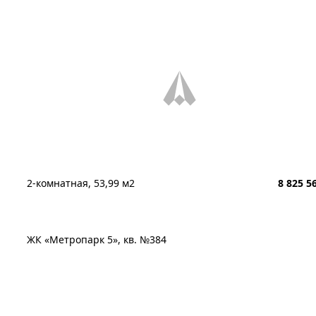
2-комнатная, 53,99 м2
8 825 5
ЖК «Метропарк 5», кв. №384