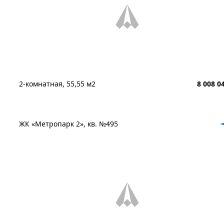
2-комнатная, 55,55 м2
8 008 0
ЖК «Метропарк 2», кв. №495