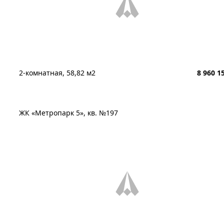
2-комнатная, 58,82 м2
8 960 1
ЖК «Метропарк 5», кв. №197