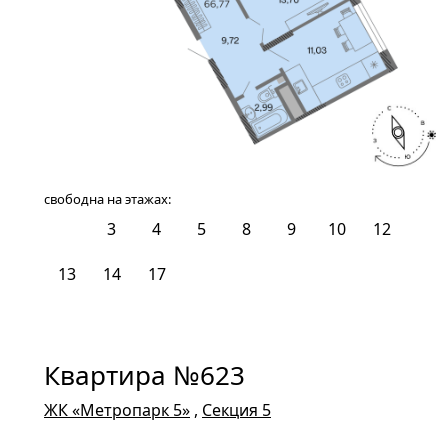
свободна на этажах:
2
3
4
5
8
9
10
12
13
14
17
Квартира №623
ЖК «Метропарк 5»
,
Секция 5