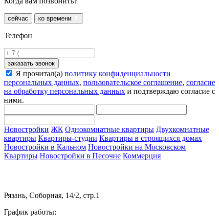
Когда вам позвонить?
сейчас
ко времени
Телефон
заказать звонок
Я прочитал(а)
политику конфиденциальности
персональных данных
,
пользовательское соглашение
,
согласие
на обработку персональных данных
и подтверждаю согласие с
ними.
Новостройки
ЖК
Однокомнатные квартиры
Двухкомнатные
квартиры
Квартиры-студии
Квартиры в строящихся домах
Новостройки в Кальном
Новостройки на Московском
Квартиры
Новостройки в Песочне
Коммерция
Рязань, Соборная, 14/2, стр.1
График работы: