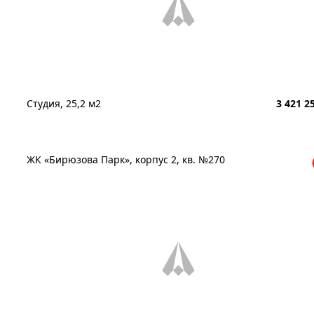
Студия, 25,2 м2
3 421 2
ЖК «Бирюзова Парк», корпус 2, кв. №270