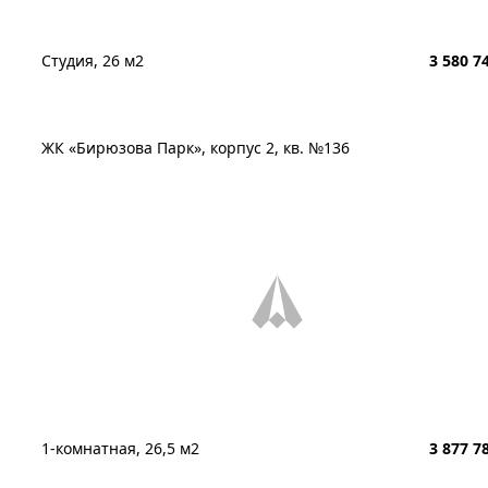
Студия, 26 м2
3 580 7
ЖК «Бирюзова Парк», корпус 2, кв. №136
1-комнатная, 26,5 м2
3 877 7