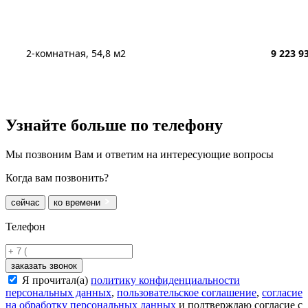
2-комнатная, 54,8 м2
9 223 9
Узнайте больше
по телефону
Мы позвоним Вам и ответим на интересующие вопросы
Когда вам позвонить?
сейчас
ко времени
Телефон
заказать звонок
Я прочитал(а)
политику конфиденциальности
персональных данных
,
пользовательское соглашение
,
согласие
на обработку персональных данных
и подтверждаю согласие с