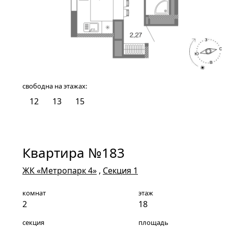
свободна на этажах:
12
13
15
Квартира №183
ЖК «Метропарк 4»
,
Секция 1
комнат
этаж
2
18
секция
площадь