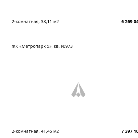
2-комнатная, 38,11 м2
6 269 0
ЖК «Метропарк 5», кв. №973
2-комнатная, 41,45 м2
7 397 1