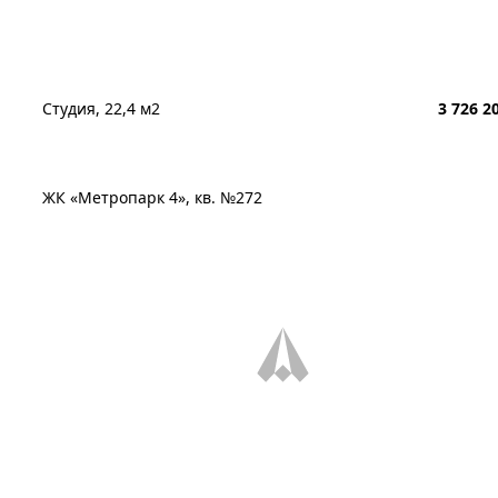
Студия, 22,4 м2
3 726 2
ЖК «Метропарк 4», кв. №272