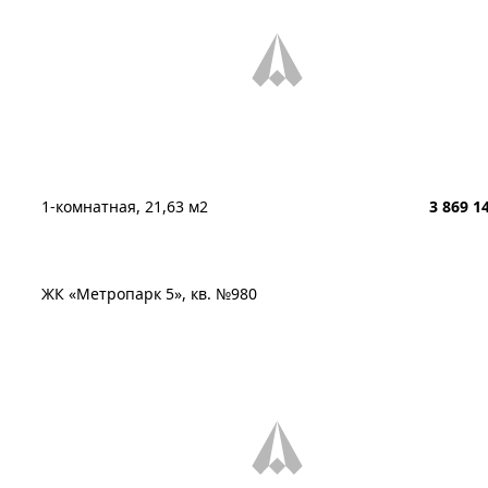
1-комнатная, 21,63 м2
3 869 1
ЖК «Метропарк 5», кв. №980