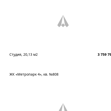
Студия, 20,13 м2
3 759 7
ЖК «Метропарк 4», кв. №808