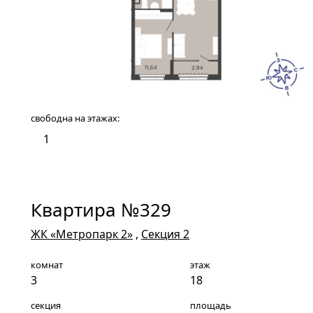
свободна на этажах:
1
Квартира №329
ЖК «Метропарк 2»
,
Секция 2
комнат
этаж
3
18
секция
площадь