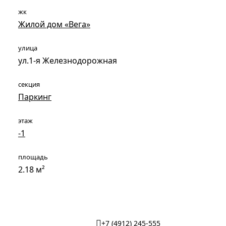
жк
Жилой дом «Вега»
улица
ул.1-я Железнодорожная
секция
Паркинг
этаж
-1
площадь
2.18 м²
+7 (4912) 245-555