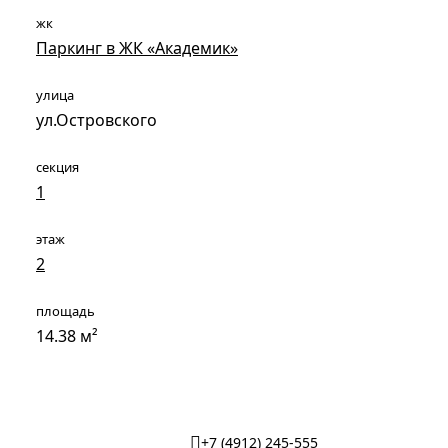
жк
Паркинг в ЖК «Академик»
улица
ул.Островского
секция
1
этаж
2
площадь
14.38 м²
+7 (4912) 245-555