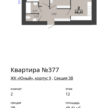
Квартира №377
ЖК «Юный», корпус 9
,
Секция 3В
комнат
этаж
2
12
секция
площадь
3В
48.41 м²