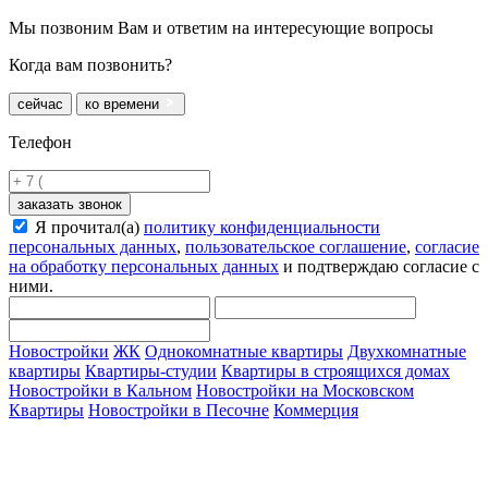
Мы позвоним Вам и ответим на интересующие вопросы
Когда вам позвонить?
сейчас
ко времени
Телефон
заказать звонок
Я прочитал(а)
политику конфиденциальности
персональных данных
,
пользовательское соглашение
,
согласие
на обработку персональных данных
и подтверждаю согласие с
ними.
Новостройки
ЖК
Однокомнатные квартиры
Двухкомнатные
квартиры
Квартиры-студии
Квартиры в строящихся домах
Новостройки в Кальном
Новостройки на Московском
Квартиры
Новостройки в Песочне
Коммерция